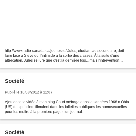
http://www.radio-canada.ca/jeunesse/ Jules, étudiant au secondaire, doit
faire face à Steve qui l'intimide à la sortie des classes. À la suite d'une
altercation, Jules se jure que c'est la dernière fois... mais l'intervention
d'Étienne, un élève de son...
Société
Publié le 10/08/2012 à 11:07
Ajouter cette vidéo à mon blog Court métrage dans les années 1968 à Ohio
(US) des policiers filmaient dans les toilettes publiques les homosexuelles
pour les mettre à la première page d'un journal.
Société