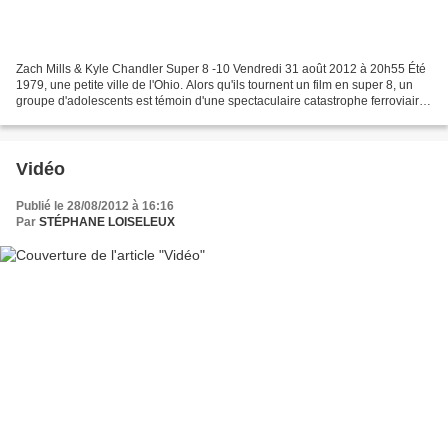
Zach Mills & Kyle Chandler Super 8 -10 Vendredi 31 août 2012 à 20h55 Été
1979, une petite ville de l'Ohio. Alors qu'ils tournent un film en super 8, un
groupe d'adolescents est témoin d'une spectaculaire catastrophe ferroviaire.
Ils ne tardent pas à comprendre...
Vidéo
Publié le 28/08/2012 à 16:16
Par
STÉPHANE LOISELEUX