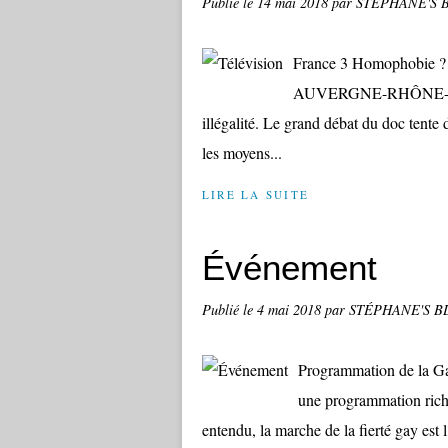
Publié le
14 mai 2018
par STÉPHANE'S 
France 3 Homophobie ? p
AUVERGNE-RHÔNE-ALPES
illégalité. Le grand débat du doc tente 
les moyens...
LIRE LA SUITE
Événement
Publié le
4 mai 2018
par STÉPHANE'S B
Programmation de la Gay
une programmation riche
entendu, la marche de la fierté gay est 