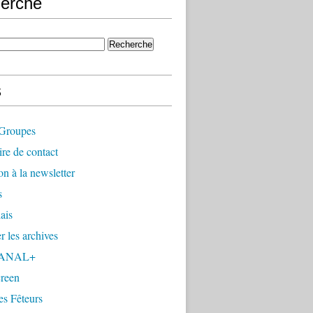
erche
s
Groupes
re de contact
on à la newsletter
s
ais
r les archives
CANAL+
reen
es Fêteurs