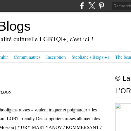
Blogs
alité culturelle LGBTQI+, c'est ici !
mblr
Communautés
Inscription
Stéphane's Blogs +1
The bea
© La
L'OR
BLOGS
oligans russes « veulent traquer et poignarder » les
tout LGBT friendly Des supporters russes allument des
tsov à Moscou | YURY MARTYANOV / KOMMERSANT /