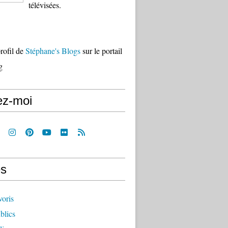
télévisées.
profil de
Stéphane's Blogs
sur le portail
g
ez-moi
s
voris
blics