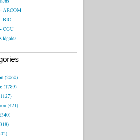
liens
- ARCOM
- BIO
- CGU
 légales
gories
on
(2060)
e
(1789)
1127)
ion
(421)
(340)
318)
202)