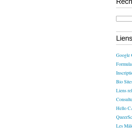
Rech
Lien
Google 
Formulai
Inscripti
Bio Site
Liens rel
Consulte
Hello 
QueerSc
Les Mâl