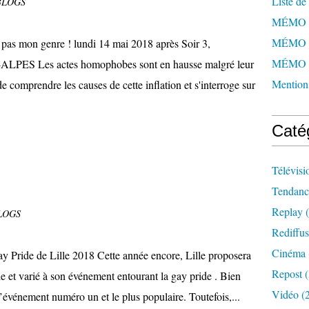
Liste de 
BLOGS
MÉMO 
MÉMO 
as mon genre ! lundi 14 mai 2018 après Soir 3,
MÉMO 
 Les actes homophobes sont en hausse malgré leur
Mentions
de comprendre les causes de cette inflation et s'interroge sur
Caté
Télévisi
Tendanc
Replay
(
LOGS
Rediffus
Cinéma
 Pride de Lille 2018 Cette année encore, Lille proposera
Repost
(
 et varié à son événement entourant la gay pride . Bien
Vidéo
(
l’événement numéro un et le plus populaire. Toutefois,...