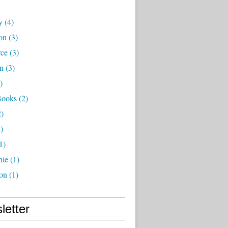
y
(4)
on
(3)
ce
(3)
on
(3)
)
Books
(2)
)
)
1)
hie
(1)
ion
(1)
letter