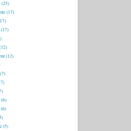
é
(25)
rte
(17)
17)
(17)
)
(12)
ent
(12)
)
(7)
(7)
7)
(6)
(6)
5)
e
(5)