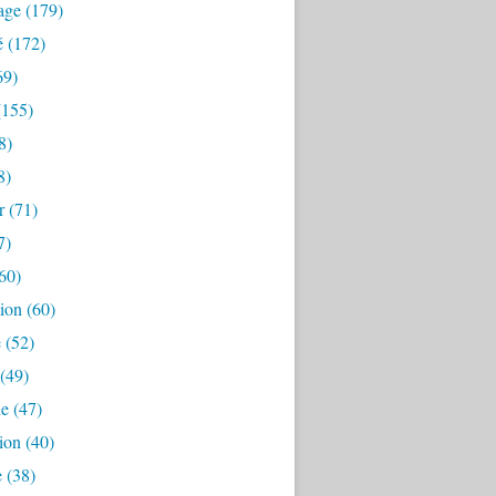
age
(179)
é
(172)
69)
155)
8)
8)
r
(71)
7)
60)
ion
(60)
e
(52)
(49)
ne
(47)
ion
(40)
e
(38)