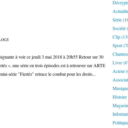
Décrypt
Actualit
Série
(1
Société
(
Clip
(13
LOGS
Sport
(7
Chanteu
gnante à voir ce jeudi 3 mai 2018 à 20h55 Retour sur 30
Livre
(6
rtés », une série en trois épisodes est à retrouver sur ARTE
Acteur
(
ni-série "Fiertés" retrace le combat pour les droits...
Associat
Musiqu
Histoire
Magazi
Informat
Politiqu