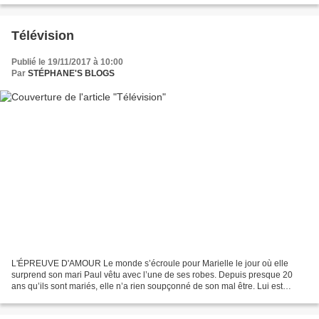
Télévision
Publié le 19/11/2017 à 10:00
Par
STÉPHANE'S BLOGS
L'ÉPREUVE D'AMOUR Le monde s’écroule pour Marielle le jour où elle
surprend son mari Paul vêtu avec l’une de ses robes. Depuis presque 20
ans qu’ils sont mariés, elle n’a rien soupçonné de son mal être. Lui est
honteux et veut encore croire qu’il va pouvoir...