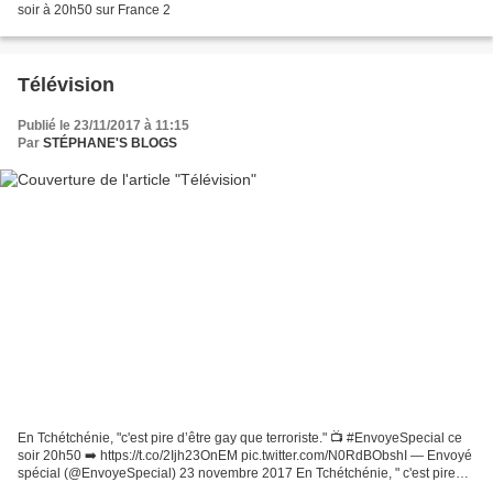
soir à 20h50 sur France 2
Télévision
Publié le 23/11/2017 à 11:15
Par
STÉPHANE'S BLOGS
En Tchétchénie, "c'est pire d’être gay que terroriste." 📺 #EnvoyeSpecial ce
soir 20h50 ➡️ https://t.co/2Ijh23OnEM pic.twitter.com/N0RdBObshI — Envoyé
spécial (@EnvoyeSpecial) 23 novembre 2017 En Tchétchénie, " c'est pire
d'être gay que terroriste " "...