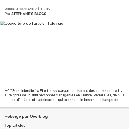
Publié le 10/11/2017 à 15:05
Par
STÉPHANE'S BLOGS
M6 " Zone interdite " « Être fille ou garçon, le dilemme des transgenres » Il y
aurait près de 15 000 personnes transgenres en France. Parmi elles, de plus
en plus d'enfants et d'adolescents qui expriment le besoin de changer de
genre. De fille à garçon...
Hébergé par Overblog
Top articles