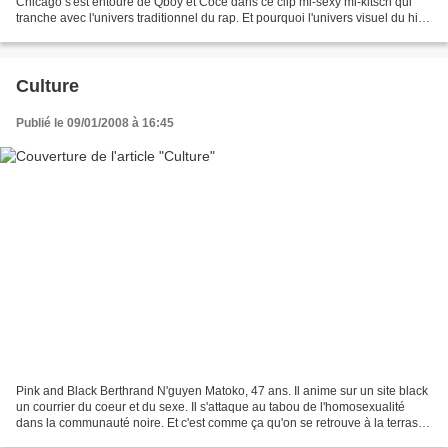
Chicago s'est entouré de Qboy et Coce dans ce clip mi-sexy mi-kitsch qui
tranche avec l'univers traditionnel du rap. Et pourquoi l'univers visuel du hip
hop serait abandonné à des...
Culture
Publié le 09/01/2008 à 16:45
Pink and Black Berthrand N'guyen Matoko, 47 ans. Il anime sur un site black
un courrier du coeur et du sexe. Il s'attaque au tabou de l'homosexualité
dans la communauté noire. Et c'est comme ça qu'on se retrouve à la terrasse
d'un café où on a ses habitudes...