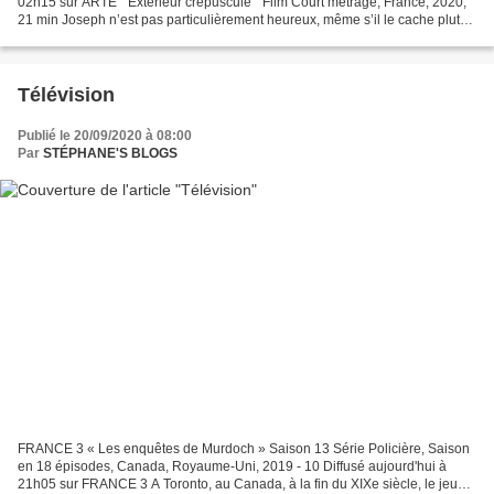
02h15 sur ARTE " Extérieur crépuscule " Film Court métrage, France, 2020,
21 min Joseph n’est pas particulièrement heureux, même s’il le cache plutôt
bien. Le jour où son frère meurt...
Télévision
Publié le 20/09/2020 à 08:00
Par
STÉPHANE'S BLOGS
FRANCE 3 « Les enquêtes de Murdoch » Saison 13 Série Policière, Saison
en 18 épisodes, Canada, Royaume-Uni, 2019 - 10 Diffusé aujourd'hui à
21h05 sur FRANCE 3 A Toronto, au Canada, à la fin du XIXe siècle, le jeune