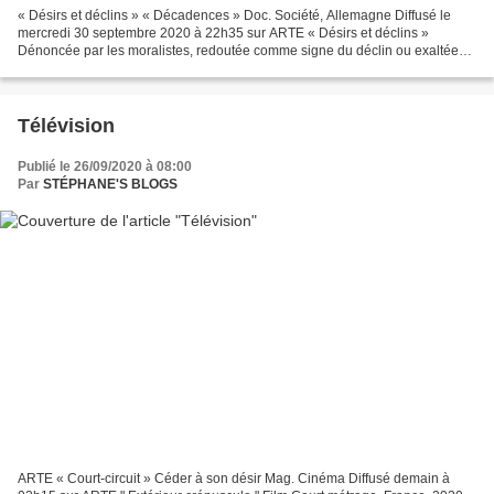
« Désirs et déclins » « Décadences » Doc. Société, Allemagne Diffusé le
mercredi 30 septembre 2020 à 22h35 sur ARTE « Désirs et déclins »
Dénoncée par les moralistes, redoutée comme signe du déclin ou exaltée
pour son parfum de liberté, la notion de décadence...
Télévision
Publié le 26/09/2020 à 08:00
Par
STÉPHANE'S BLOGS
ARTE « Court-circuit » Céder à son désir Mag. Cinéma Diffusé demain à