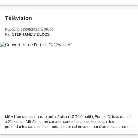
inspecteur William Murdoch, passionné...
Télévision
Publié le 13/09/2020 à 09:00
Par
STÉPHANE'S BLOGS
M6 « L'amour est dans le pré » Saison 15 Téléréalité, France Diffusé demain
à 21h05 sur M6 Alors que certains candidats accueillent déjà des
prétendantes dans leurs fermes, l'heure est encore pour d'autres au premier
rendez-vous. Une rencontre décisive,...