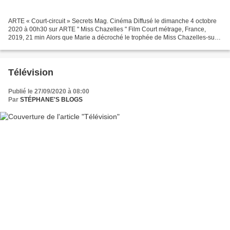
ARTE « Court-circuit » Secrets Mag. Cinéma Diffusé le dimanche 4 octobre
2020 à 00h30 sur ARTE " Miss Chazelles " Film Court métrage, France,
2019, 21 min Alors que Marie a décroché le trophée de Miss Chazelles-sur-
Lyon, Clara s'est classée première dauphine....
Télévision
Publié le 27/09/2020 à 08:00
Par
STÉPHANE'S BLOGS