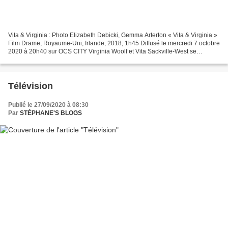
Vita & Virginia : Photo Elizabeth Debicki, Gemma Arterton « Vita & Virginia »
Film Drame, Royaume-Uni, Irlande, 2018, 1h45 Diffusé le mercredi 7 octobre
2020 à 20h40 sur OCS CITY Virginia Woolf et Vita Sackville-West se
rencontrent en 1922. La première...
Télévision
Publié le 27/09/2020 à 08:30
Par
STÉPHANE'S BLOGS