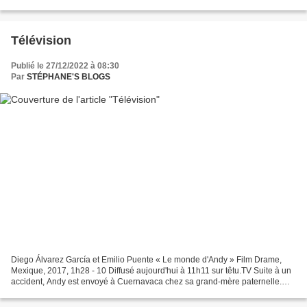
petit séjour à la mer pour se changer les...
Télévision
Publié le 27/12/2022 à 08:30
Par
STÉPHANE'S BLOGS
Diego Álvarez García et Emilio Puente « Le monde d'Andy » Film Drame,
Mexique, 2017, 1h28 - 10 Diffusé aujourd'hui à 11h11 sur têtu.TV Suite à un
accident, Andy est envoyé à Cuernavaca chez sa grand-mère paternelle.
Alors qu’il doit faire face au rejet...