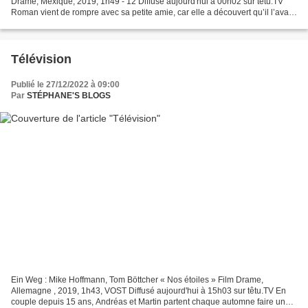
Drame, Mexique, 2019, 1h49 - 12 Diffusé aujourd'hui à 00h02 sur têtu.TV
Roman vient de rompre avec sa petite amie, car elle a découvert qu’il l’avait
trompé avec Oscar, son meilleur...
Télévision
Publié le 27/12/2022 à 09:00
Par
STÉPHANE'S BLOGS
Ein Weg : Mike Hoffmann, Tom Böttcher « Nos étoiles » Film Drame,
Allemagne , 2019, 1h43, VOST Diffusé aujourd'hui à 15h03 sur têtu.TV En
couple depuis 15 ans, Andréas et Martin partent chaque automne faire un