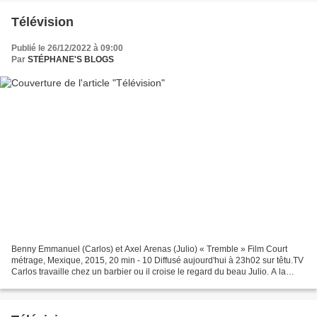
Télévision
Publié le 26/12/2022 à 09:00
Par
STÉPHANE'S BLOGS
Benny Emmanuel (Carlos) et Axel Arenas (Julio) « Tremble » Film Court
métrage, Mexique, 2015, 20 min - 10 Diffusé aujourd'hui à 23h02 sur têtu.TV
Carlos travaille chez un barbier ou il croise le regard du beau Julio. A la
fermeture de la boutique, Julio...