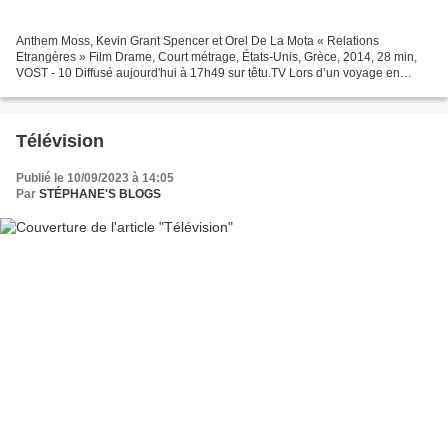
Anthem Moss, Kevin Grant Spencer et Orel De La Mota « Relations
Etrangères » Film Drame, Court métrage, États-Unis, Grèce, 2014, 28 min,
VOST - 10 Diffusé aujourd'hui à 17h49 sur têtu.TV Lors d’un voyage en
Grèce et Croatie, Tom, un jeune Gay qui a récemment...
Télévision
Publié le 10/09/2023 à 14:05
Par
STÉPHANE'S BLOGS