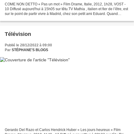
COME NON DETTO « Pas un mot » Film Drame, Italie, 2012, 1h28, VOST -
10 Diffusé aujourd'hui à 15h05 sur têtu.TV Mathia , italien et fier de l’être, est
sur le point de partir vivre à Madrid, chez son petit ami Eduard. Quand
Eduard décide de venir en Italie...
Télévision
Publié le 28/12/2022 à 09:00
Par
STÉPHANE'S BLOGS
Gerardo Del Razo et Carlos Hendrick Huber « Les jours heureux » Film