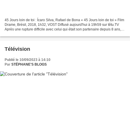
45 Jours loin de toi : Ícaro Silva, Rafael de Bona « 45 Jours loin de toi » Film
Drame, Brésil, 2018, 1h32, VOST Diffusé aujourd'hui à 19h59 sur têtu.TV
Après une rupture difficile avec celui qui était son partenaire depuis 8 ans,
Rafael , le cœur brisé,...
Télévision
Publié le 10/09/2023 à 14:10
Par
STÉPHANE'S BLOGS