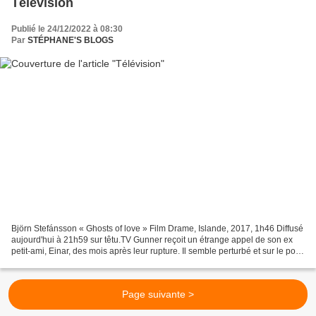
Télévision
Publié le 24/12/2022 à 08:30
Par
STÉPHANE'S BLOGS
Björn Stefánsson « Ghosts of love » Film Drame, Islande, 2017, 1h46 Diffusé
aujourd'hui à 21h59 sur têtu.TV Gunner reçoit un étrange appel de son ex
petit-ami, Einar, des mois après leur rupture. Il semble perturbé et sur le point
de commettre l’irréparable....
Page suivante >