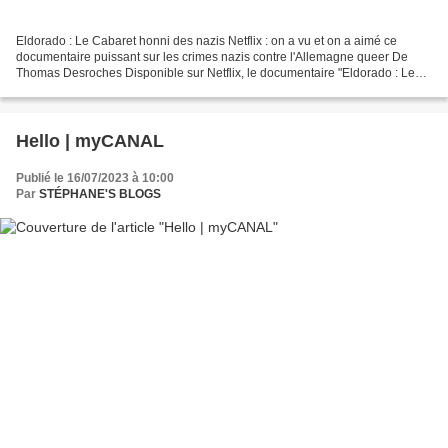
Eldorado : Le Cabaret honni des nazis Netflix : on a vu et on a aimé ce
documentaire puissant sur les crimes nazis contre l'Allemagne queer De
Thomas Desroches Disponible sur Netflix, le documentaire "Eldorado : Le
Cabaret honni des nazis" met en lumière...
Hello | myCANAL
Publié le 16/07/2023 à 10:00
Par
STÉPHANE'S BLOGS