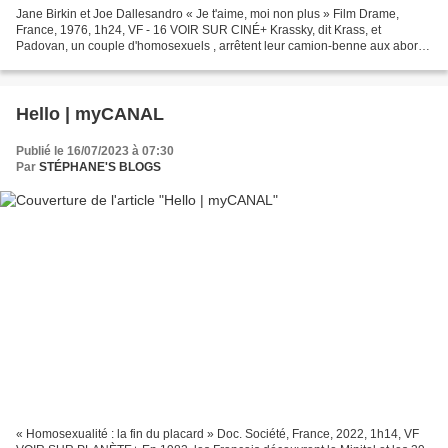
Jane Birkin et Joe Dallesandro « Je t'aime, moi non plus » Film Drame,
France, 1976, 1h24, VF - 16 VOIR SUR CINÉ+ Krassky, dit Krass, et
Padovan, un couple d'homosexuels , arrêtent leur camion-benne aux abords
d'un restaurant routier. Krass est attiré...
Hello | myCANAL
Publié le 16/07/2023 à 07:30
Par
STÉPHANE'S BLOGS
« Homosexualité : la fin du placard » Doc. Société, France, 2022, 1h14, VF