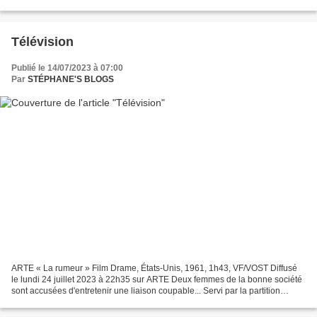
avec ses proches. Une série...
Télévision
Publié le 14/07/2023 à 07:00
Par
STÉPHANE'S BLOGS
ARTE « La rumeur » Film Drame, États-Unis, 1961, 1h43, VF/VOST Diffusé
le lundi 24 juillet 2023 à 22h35 sur ARTE Deux femmes de la bonne société
sont accusées d'entretenir une liaison coupable... Servi par la partition
subtile d'Audrey Hepburn et Shirley...