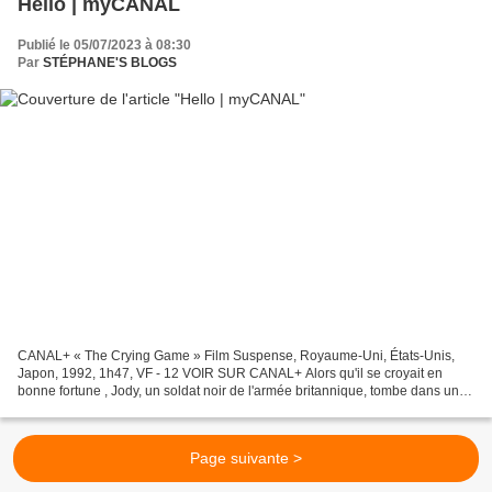
Hello | myCANAL
Publié le 05/07/2023 à 08:30
Par
STÉPHANE'S BLOGS
CANAL+ « The Crying Game » Film Suspense, Royaume-Uni, États-Unis,
Japon, 1992, 1h47, VF - 12 VOIR SUR CANAL+ Alors qu'il se croyait en
bonne fortune , Jody, un soldat noir de l'armée britannique, tombe dans un
piège tendu par l'IRA et se retrouve confié...
Page suivante >