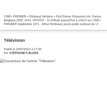
CINÉ+ PREMIER « Rimbaud Verlaine » Film Drame, Royaume-Uni, France,
Belgique,1995, 1h42, VF/VOST - 10 Diffusé aujourd'hui à 23h15 sur CINÉ+
PREMIER Septembre 1871 . Arthur Rimbaud, jeune poète surdoué de 17
ans, quitte ses Ardennes natales pour Paris....
Télévision
Publié le 20/07/2023 à 17:00
Par
STÉPHANE'S BLOGS