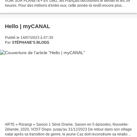
VOIR SUR PLANÈTE+ En 1982, les Français découvrent le Minitel et les 39
heures. Pour des millions d'entre eux, cette année-là revêt encore plus
d'importance. Elle marque le début...
Hello | myCANAL
Publié le 14/07/2023 à 07:30
Par
STÉPHANE'S BLOGS
ARTE « Rūrangi » Saison 1 Série Drame, Saison en 5 épisodes, Nouvelle-
Zélande, 2020, VOST Dispo. jusqu'au 31/12/2023 De retour dans son village
natal après sa transition de genre, le jeune Caz doit reconstruire sa relation