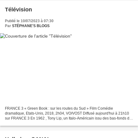
Télévision
Publié le 10/07/2023 à 07:30
Par
STÉPHANE'S BLOGS
FRANCE 3 « Green Book : sur les routes du Sud » Film Comédie
dramatique, Etats-Unis, 2018, 2h04, VO/VOST Diffusé aujourd'hui à 21h10
sur FRANCE 3 En 1962 , Tony Lip, un Italo-Américain issu des bas-fonds du
Bronx, est habitué aux postes de videur. Il...