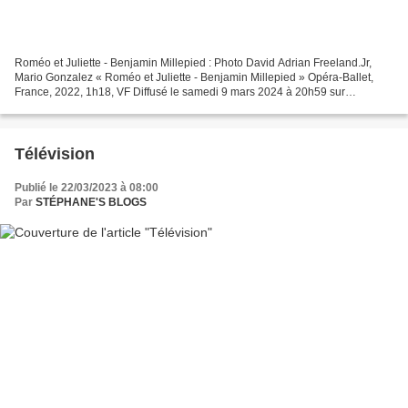
Roméo et Juliette - Benjamin Millepied : Photo David Adrian Freeland.Jr,
Mario Gonzalez « Roméo et Juliette - Benjamin Millepied » Opéra-Ballet,
France, 2022, 1h18, VF Diffusé le samedi 9 mars 2024 à 20h59 sur
OLYMPIA TV En 2022 , Benjamin Millepied revient...
Télévision
Publié le 22/03/2023 à 08:00
Par
STÉPHANE'S BLOGS