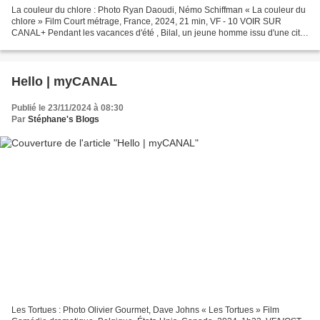
La couleur du chlore : Photo Ryan Daoudi, Némo Schiffman « La couleur du
chlore » Film Court métrage, France, 2024, 21 min, VF - 10 VOIR SUR
CANAL+ Pendant les vacances d'été , Bilal, un jeune homme issu d'une cité
HLM de Cannes, est engagé par les propriétaires...
Hello | myCANAL
Publié le 23/11/2024 à 08:30
Par
Stéphane's Blogs
Les Tortues : Photo Olivier Gourmet, Dave Johns « Les Tortues » Film