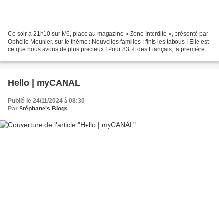
Ce soir à 21h10 sur M6, place au magazine « Zone Interdite », présenté par
Ophélie Meunier, sur le thème : Nouvelles familles : finis les tabous ! Elle est
ce que nous avons de plus précieux ! Pour 83 % des Français, la première
des priorités est la famille....
Hello | myCANAL
Publié le 24/11/2024 à 08:30
Par
Stéphane's Blogs