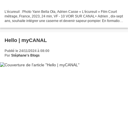
L'écureuil : Photo Yann Bella Ola, Adrien Casse « L'écureuil » Film Court
métrage, France, 2023, 24 min, VF - 10 VOIR SUR CANAL+ Adrien , dix-sept
ans, souhaite intégrer une caserne et devenir sapeur-pompier. En formation,
il se rend compte qu'à la difficulté...
Hello | myCANAL
Publié le 24/11/2024 à 08:00
Par
Stéphane's Blogs