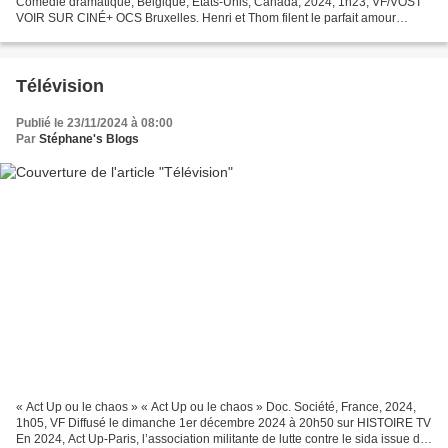
Comédie dramatique, Belgique, États-Unis, Canada, 2024, 1h23, VF/VOST
VOIR SUR CINÉ+ OCS Bruxelles. Henri et Thom filent le parfait amour
depuis plus de trois décennies. Ou tout du moins...
Télévision
Publié le 23/11/2024 à 08:00
Par
Stéphane's Blogs
« Act Up ou le chaos » « Act Up ou le chaos » Doc. Société, France, 2024,
1h05, VF Diffusé le dimanche 1er décembre 2024 à 20h50 sur HISTOIRE TV
En 2024, Act Up-Paris, l’association militante de lutte contre le sida issue de