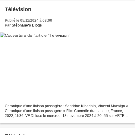
Télévision
Publié le 05/11/2024 à 08:00
Par
Stéphane's Blogs
Chronique d'une liaison passagère : Sandrine Kiberlain, Vincent Macaign «
Chronique d'une liaison passagère » Film Comédie dramatique, France,
2022, 1h36, VF Diffusé le mercredi 13 novembre 2024 à 20h55 sur ARTE
Couple adultère épanoui, Charlotte et Simon...