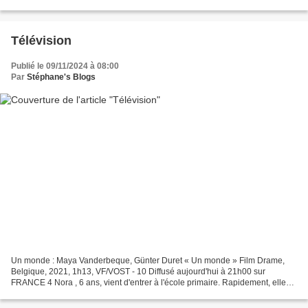
la communauté homosexuelle...
Télévision
Publié le 09/11/2024 à 08:00
Par
Stéphane's Blogs
Un monde : Maya Vanderbeque, Günter Duret « Un monde » Film Drame,
Belgique, 2021, 1h13, VF/VOST - 10 Diffusé aujourd'hui à 21h00 sur
FRANCE 4 Nora , 6 ans, vient d'entrer à l'école primaire. Rapidement, elle
constate que son grand frère Abel y est victime...